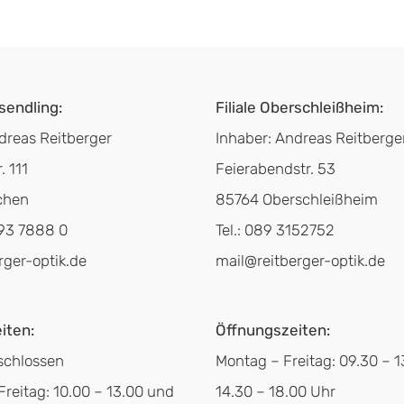
rsendling:
Filiale Oberschleißheim:
dreas Reitberger
Inhaber: Andreas Reitberge
. 111
Feierabendstr. 53
chen
85764 Oberschleißheim
893 7888 0
Tel.: 089 3152752
rger-optik.de
mail@reitberger-optik.de
iten:
Öffnungszeiten:
schlossen
Montag – Freitag: 09.30 – 1
Freitag: 10.00 – 13.00 und
14.30 – 18.00 Uhr