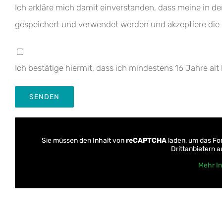
Ich erkläre mich damit einverstanden, dass meine in d
gespeichert und verwendet werden und akzeptiere die
Ich bestätige hiermit, dass ich mindestens 16 Jahre alt 
Sie müssen den Inhalt von
reCAPTCHA
laden, um das Fo
Drittanbietern 
Mehr I