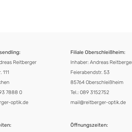
rsendling:
Filiale Oberschleißheim:
dreas Reitberger
Inhaber: Andreas Reitberge
. 111
Feierabendstr. 53
chen
85764 Oberschleißheim
893 7888 0
Tel.: 089 3152752
rger-optik.de
mail@reitberger-optik.de
iten:
Öffnungszeiten: