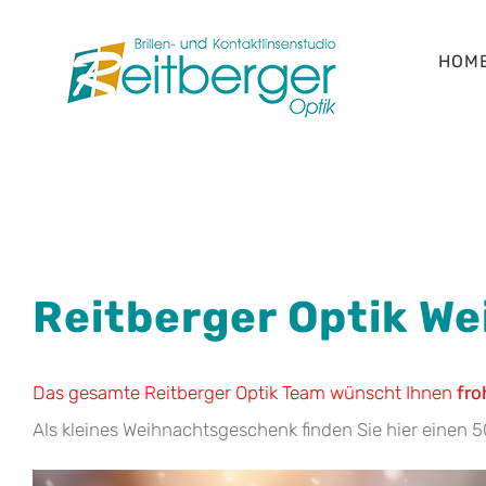
Skip
to
HOM
content
Reitberger Optik W
Das gesamte Reitberger Optik Team wünscht Ihnen
fro
Als kleines Weihnachtsgeschenk finden Sie hier einen 5